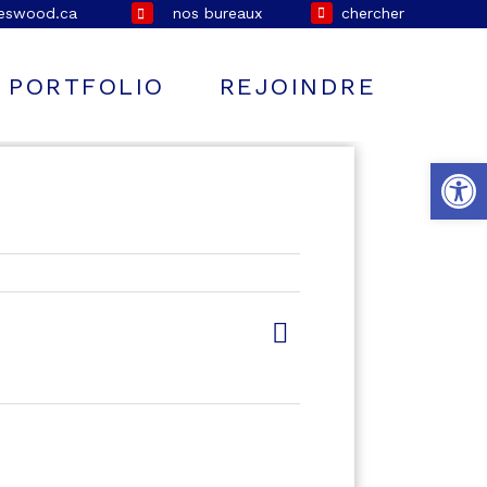
eeswood.ca
nos bureaux
chercher
PORTFOLIO
REJOINDRE
Open