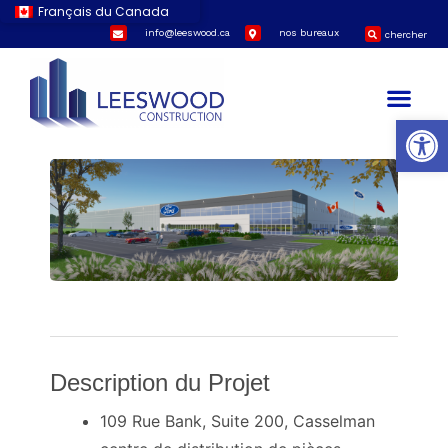
Français du Canada
info@leeswood.ca
nos bureaux
chercher
Casselman Ford
Category:
Projets Actuels
Open
Description du Projet
109 Rue Bank, Suite 200, Casselman