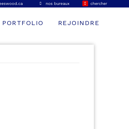
leeswood.ca
nos bureaux
chercher
PORTFOLIO
REJOINDRE