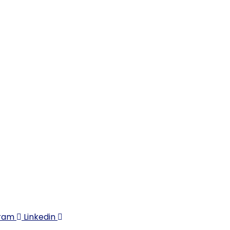
UIVEZ-NOUS
gram
Linkedin