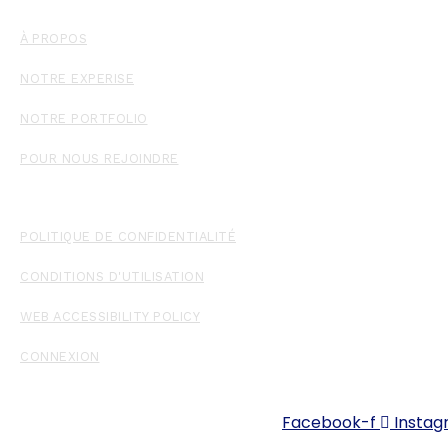
À PROPOS
NOTRE EXPERISE
NOTRE PORTFOLIO
POUR NOUS REJOINDRE
LÉGAL
POLITIQUE DE CONFIDENTIALITÉ
CONDITIONS D'UTILISATION
WEB ACCESSIBILITY POLICY
CONNEXION
S
Facebook-f
Insta