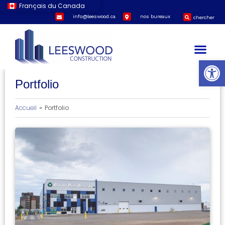
Français du Canada
info@leeswood.ca
nos bureaux
chercher
Open
Portfolio
»
Accueil
Portfolio