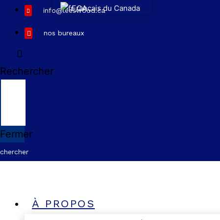
Français du Canada
info@leeswood.ca
nos bureaux
Rechercher
Fermer
chercher
À PROPOS