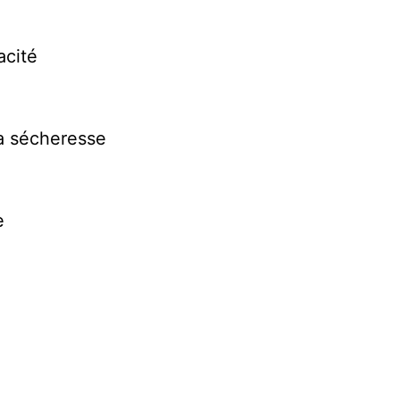
acité
a sécheresse
e