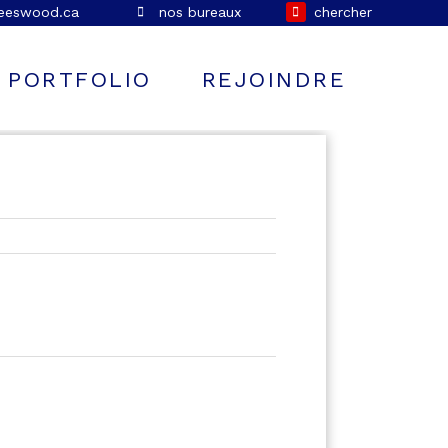
leeswood.ca
nos bureaux
chercher
PORTFOLIO
REJOINDRE