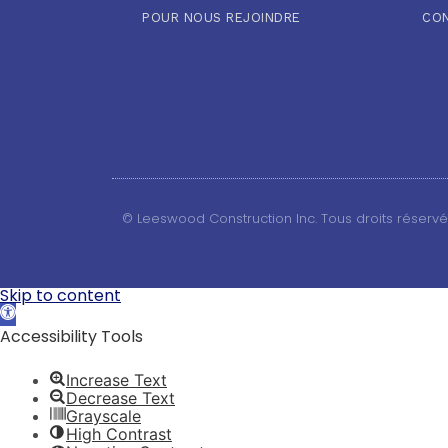
POUR NOUS REJOINDRE
CO
© Leeswood Construction Inc. Tous droits réserv
Skip to content
Open
toolbar
Accessibility Tools
Increase Text
Decrease Text
Grayscale
High Contrast